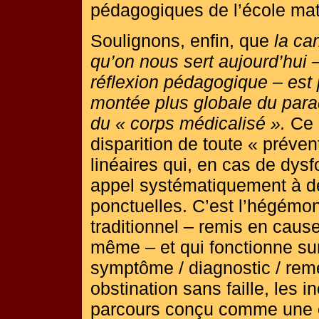
pédagogiques de l’école mate
Soulignons, enfin, que
la ca
qu’on nous sert aujourd’hui –
réflexion pédagogique – est
montée plus globale du par
du « corps médicalisé ».
Ce 
disparition de toute « prévent
linéaires qui, en cas de dys
appel systématiquement à de
ponctuelles. C’est l’hégémo
traditionnel – remis en cause
même – et qui fonctionne sur 
symptôme / diagnostic / rem
obstination sans faille, les i
parcours conçu comme une c