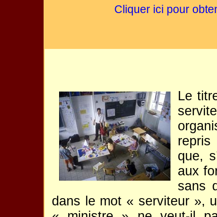
Cliquer ici pour obte
Le tit
servit
organi
repris
que, s
aux fo
sans d
dans le mot « serviteur », 
« ministre » ne veut-il p