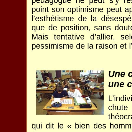
pédagogue ne peut s’y ré
point son optimisme peut app
l’esthétisme de la désespé
que de position, sans dout
Mais tentative d’allier, 
pessimisme de la raison et l
Une c
une 
L’indiv
chut
théocr
qui dit le « bien des homm