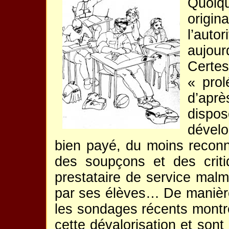
Quoiqu
origi
l’aut
aujou
Certes
« prol
d’aprè
dispo
dévelo
bien payé, du moins reconn
des soupçons et des criti
prestataire de service mal
par ses élèves… De manière
les sondages récents montre
cette dévalorisation et son