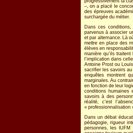
progressivement la cla
–, on a placé le conco
des épreuves académi
surchargée du métier.
Dans ces conditions, 
parvenus à associer un
et par alternance. Là où,
mettre en place des mo
élèves en responsabilit
manière qu’ils traitent
l’implication dans cel
Antoine Prost ou Louis 
sacrifier les savoirs 
enquêtes montrent qu
marginales. Au contrair
en fonction de leur log
conditions humaines e
savoirs à des personn
réalité, c’est l’abs
« professionnalisation
Dans un débat éducatif
pédagogie, rigueur inte
personnes, les IUFM 