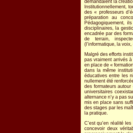
demandaient la création
Institutionnellement, 
des « professeurs d’é
préparation au conco
Pédagogiquement, ils 
disciplinaires, la ges
encadrée par des format
de terrain, inspecte
(l’informatique, la voix, 
Malgré des efforts insti
pas vraiment arrivés à 
en place de « formatio
dans la même instituti
éducatives entre les 
nullement été renforcée
des formateurs autour d
universitaires coexis
alternance n’y a pas su
mis en place sans suff
des stages par les maîtr
la pratique.
C’est qu’en réalité les
concevoir deux vérit