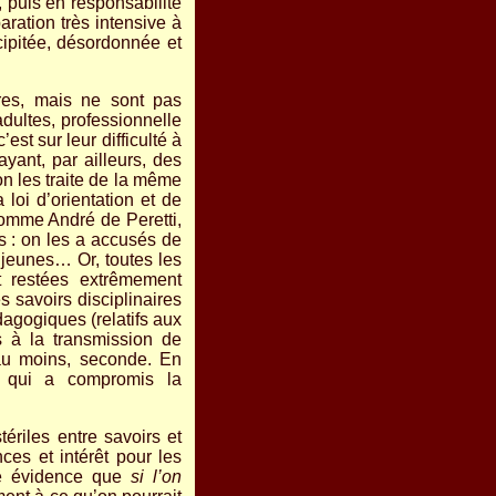
 puis en responsabilité
ration très intensive à
pitée, désordonnée et
ires, mais ne sont pas
dultes, professionnelle
’est sur leur difficulté à
yant, par ailleurs, des
on les traite de la même
 loi d’orientation et de
comme André de Peretti,
es : on les a accusés de
 jeunes… Or, toutes les
t restées extrêmement
s savoirs disciplinaires
dagogiques (relatifs aux
s à la transmission de
 au moins, seconde. En
es qui a compromis la
ériles entre savoirs et
nces et intérêt pour les
tte évidence que
si l’on