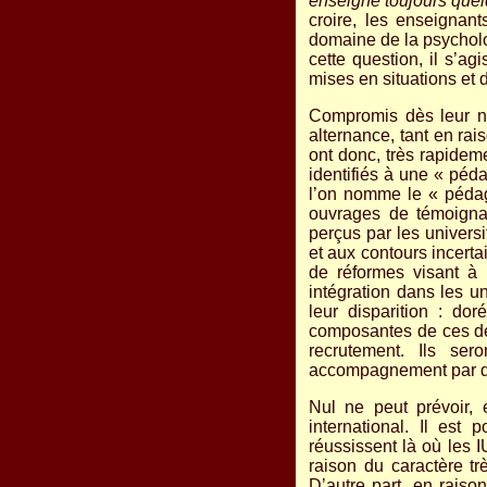
enseigne toujours quel
croire, les enseignan
domaine de la psycholog
cette question, il s’ag
mises en situations et 
Compromis dès leur n
alternance, tant en rai
ont donc, très rapideme
identifiés à une « péda
l’on nomme le « pédago
ouvrages de témoignag
perçus par les univer
et aux contours incerta
de réformes visant à 
intégration dans les u
leur disparition : do
composantes de ces der
recrutement. Ils ser
accompagnement par de
Nul ne peut prévoir, 
international. Il est
réussissent là où les 
raison du caractère tr
D’autre part, en raiso