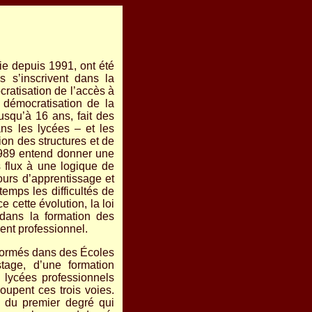
ie depuis 1991, ont été
ls s’inscrivent dans la
cratisation de l’accès à
 démocratisation de la
jusqu’à 16 ans, fait des
ns les lycées – et les
ion des structures et de
e 1989 entend donner une
 flux à une logique de
ours d’apprentissage et
temps les difficultés de
e cette évolution, la loi
s dans la formation des
ent professionnel.
t formés dans des Écoles
tage, d’une formation
 lycées professionnels
upent ces trois voies.
s du premier degré qui