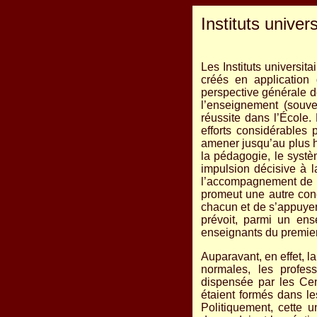
Instituts univer
Les Instituts universi
créés en application d
perspective générale de
l’enseignement (souve
réussite dans l’École. 
efforts considérables
amener jusqu’au plus ha
la pédagogie, le systèm
impulsion décisive à 
l’accompagnement de ch
promeut une autre conce
chacun et de s’appuyer s
prévoit, parmi un ense
enseignants du premier
Auparavant, en effet, l
normales, les profes
dispensée par les Cen
étaient formés dans l
Politiquement, cette 