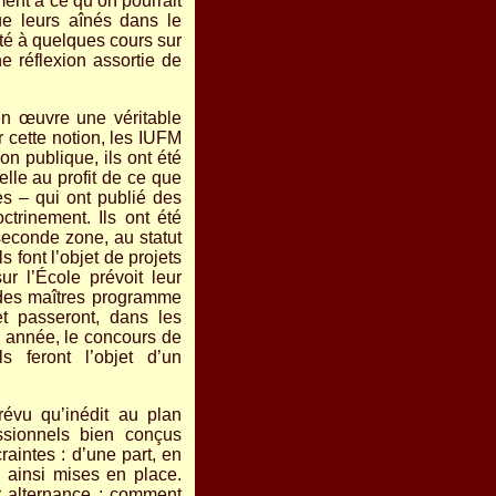
ement à ce qu’on pourrait
ue leurs aînés dans le
sté à quelques cours sur
ne réflexion assortie de
n œuvre une véritable
r cette notion, les IUFM
on publique, ils ont été
elle au profit de ce que
es – qui ont publié des
trinement. Ils ont été
econde zone, au statut
 font l’objet de projets
r l’École prévoit leur
n des maîtres programme
et passeront, dans les
e année, le concours de
s feront l’objet d’un
révu qu’inédit au plan
essionnels bien conçus
aintes : d’une part, en
s ainsi mises en place.
ar alternance : comment