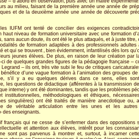
sse – d’abord en observation, puis avec un maître expérimenté,
urs au milieu, faisant de la première année une année de prépa
ques et de la deuxième année une année de découverte préci
les IUFM ont tenté de concilier des exigences contradicto
 haut niveau de formation universitaire avec une formation d’a
 sans aucun doute, ils ont été le plus attaqués, et à juste titre, c
dalités de formation adaptées à des professionnels adultes a
é et qui se trouvent , bien évidemment, infantilisés dès lors qu’
 leurs jeunes élèves. De plus, en raison de leur création par la
le-ci de quelques grandes figures de la pédagogie française – 
Legrand – ils ont, très vite subi le feu de critiques caricatural
au bénéfice d’une vague formation à l’animation des groupes de
e, s’il y a eu quelques dérives dans ce sens, elles son
e, les questions de didactique (afférentes à la transmission de
ique interne) y ont été dominantes, tandis que les problèmes pé
t institutionnelles, méthodologiques et éthiques, nécessaire
es singulières) ont été traités de manière anecdotique ou,
ence de véritable articulation entre les unes et les autr
 » des enseignants.
 français qui ne cesse de s’enfermer dans des oppositions st
llectuelle et attention aux élèves, intérêt pour les connaissa
ne sont pas parvenus à montrer et, surtout, à incarner ce