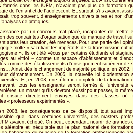
que chose, on l’enseigne toujours à quelqu’un
. Ainsi, contrair
ts formés dans les IUFM, n’avaient pas plus de formation q
ie de l’enfant et de l’adolescent. Et, surtout, s’ils avaient assi
issait, trop souvent, d’enseignements universitaires et non d’u
d’analyses de pratiques.
aissance par un concours mal placé, incapables de mettre e
son des contraintes d’organisation que du manque de travail su
nt après leur création, été menacés. Pour une partie de l’opini
gogie molle » sacrifiant les impératifs de la transmission cultur
gisme ». Ils ont été vécus par certains étudiants et stagiair
es au vitriol – comme un espace d’abêtissement et d’endoc
sités comme des établissements d’enseignement supérieur de s
ins… Ainsi, dès le changement de majorité politique, en 2002, ils
leur démantèlement. En 2005, la nouvelle loi d’orientation su
niversités. Et, en 2008, une réforme complète de la formatio
rénavant, tous les enseignants seront formés à l’université 
nières, un master qu’ils devront réussir pour passer, la mêm
ont ensuite directement envoyés dans des classes où il
s « professeurs expérimentés ».
en 2008, les conséquences de ce dispositif, tout aussi imp
 possible que, dans certaines universités, des masters prof
IUFM avaient échoué. On peut, cependant, nourrir de grandes cr
ès aléatoire et inéquitable sur le plan national des formation
n de l’abandon du principe de la formation professionnelle p