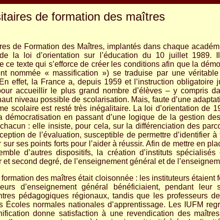
sitaires de formation des maîtres
taires de Formation des Maîtres, implantés dans chaque académ
e la loi d’orientation sur l’éducation du 10 juillet 1989. I
 ce texte qui s’efforce de créer les conditions afin que la démo
nt nommée « massification ») se traduise par une véritable
En effet, la France a, depuis 1959 et l’instruction obligatoire 
 pour accueillir le plus grand nombre d’élèves – y compris da
ut niveau possible de scolarisation. Mais, faute d’une adaptat
e scolaire est resté très inégalitaire. La loi d’orientation d
la démocratisation en passant d’une logique de la gestion des
acun : elle insiste, pour cela, sur la différenciation des parc
ption de l’évaluation, susceptible de permettre d’identifier à 
ur ses points forts pour l’aider à réussir. Afin de mettre en plac
mble d’autres dispositifs, la création d’instituts spécialisé
 et second degré, de l’enseignement général et de l’enseignem
a formation des maîtres était cloisonnée : les instituteurs étaien
seurs d’enseignement général bénéficiaient, pendant leur s
tres pédagogiques régionaux, tandis que les professeurs de
es Écoles normales nationales d’apprentissage. Les IUFM regro
unification donne satisfaction à une revendication des maître