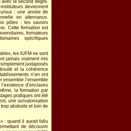
té avec le second degré.
instituteurs deviennent
 cursus : une année de
nnelle en alternance.
is pôles : les savoirs
re. Cette formation est
iversitaires, formateurs
 domaines spécifiques
nsables, les IUFM ne sont
’ont jamais vraiment mis
é simplement juxtaposés
tinuité et la cohérence
tablissements n’en ont
ller ensemble l’ensemble
à l’existence d’enclaves
même, la formation par
stages pratiques ont été
nt, une survalorisation
trop abstraits et loin de
 : quand il aurait fallu
rmettant de découvrir