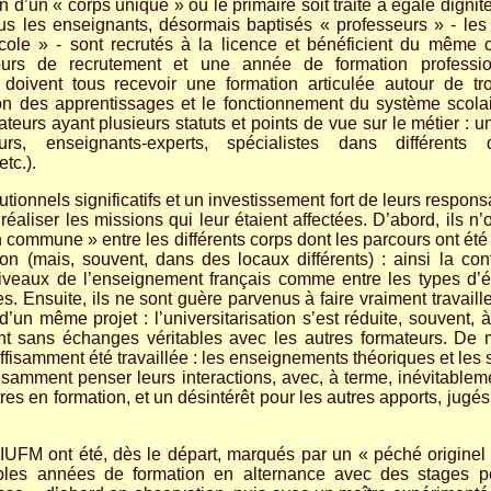
 d’un « corps unique » où le primaire soit traité à égale digni
tous les enseignants, désormais baptisés « professeurs » - les 
cole » - sont recrutés à la licence et bénéficient du même
urs de recrutement et une année de formation professio
doivent tous recevoir une formation articulée autour de tro
tion des apprentissages et le fonctionnement du système scolai
eurs ayant plusieurs statuts et points de vue sur le métier : un
urs, enseignants-experts, spécialistes dans différents
etc.).
tutionnels significatifs et un investissement fort de leurs respo
réaliser les missions qui leur étaient affectées. D’abord, ils n
n commune » entre les différents corps dont les parcours ont ét
on (mais, souvent, dans des locaux différents) : ainsi la con
niveaux de l’enseignement français comme entre les types d’é
s. Ensuite, ils ne sont guère parvenus à faire vraiment travai
’un même projet : l’universitarisation s’est réduite, souvent, 
tant sans échanges véritables avec les autres formateurs. De 
ffisamment été travaillée : les enseignements théoriques et les 
isamment penser leurs interactions, avec, à terme, inévitableme
es en formation, et un désintérêt pour les autres apports, jugés 
 IUFM ont été, dès le départ, marqués par un « péché originel »
ables années de formation en alternance avec des stages pe