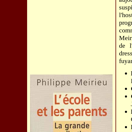
susp
l'hos
prog
comm
Meir
de l
dres
fuyan