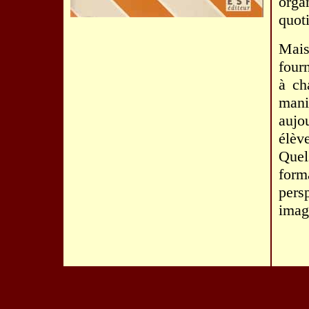
orga
quot
Mais
four
à ch
mani
aujo
élèv
Quel
form
pers
imag