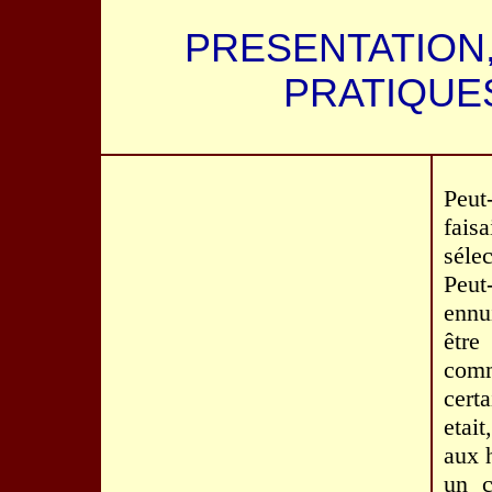
PRESENTATION,
PRATIQUES
Peut
fais
séle
Peut-
ennu
être
comm
certa
etai
aux 
un c