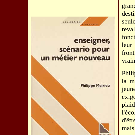
grand
dest
seu
reva
fonc
leur
fron
vraim
Phili
la m
jeun
exig
plai
l'éco
d'êt
mais