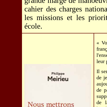
grande marge de manoeuvre
cahier des charges nationa
les missions et les prio
école.
« Vo
fra
l'en
leur 
Il s
de j
aujo
de p
supp
de l