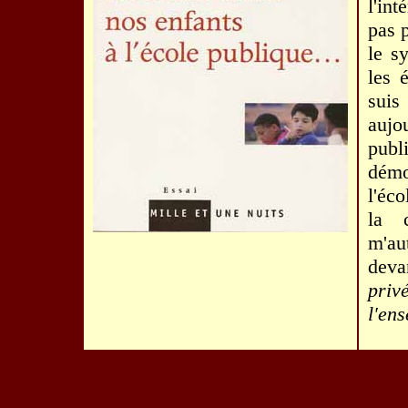
l'in
pas 
le s
les 
suis
aujo
publ
démo
l'éc
la 
m'au
deva
priv
l'en